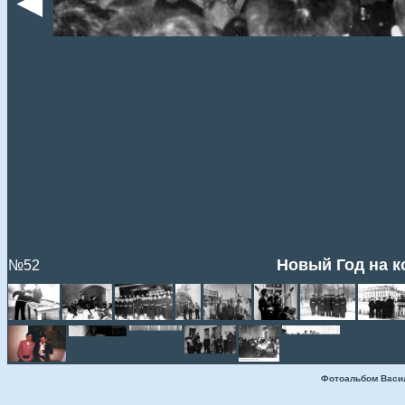
◄
Новый Год на к
№52
Фотоальбом Васи