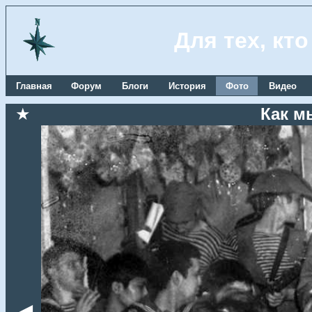
Для тех, кт
Главная
Форум
Блоги
История
Фото
Видео
★
Как м