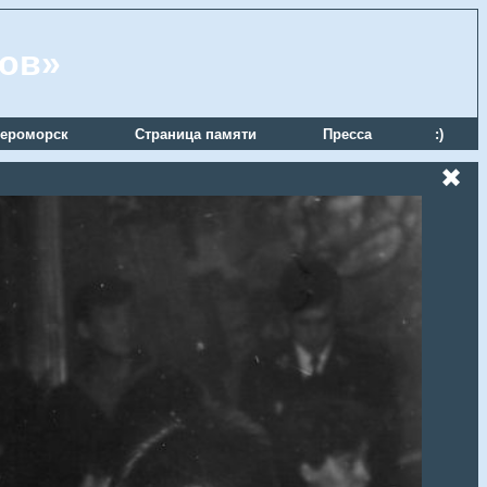
ров»
ероморск
Страница памяти
Пресса
:)
✖