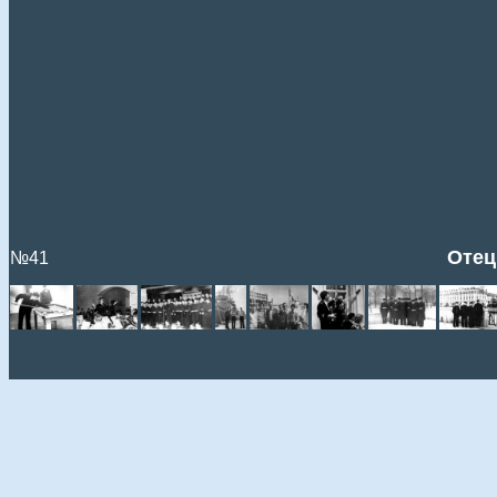
Отец
№41