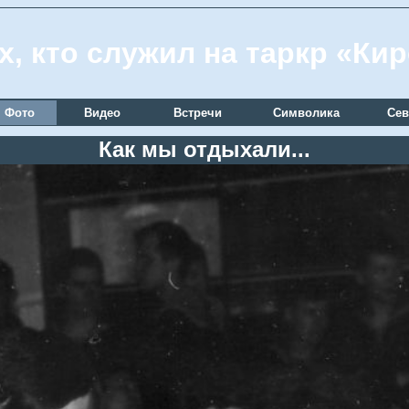
х, кто служил на таркр «Ки
Фото
Видео
Встречи
Символика
Сев
Как мы отдыхали...