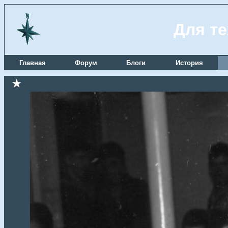
Для те
Главная
Форум
Блоги
История
★