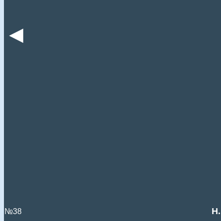
◄
Н
№38