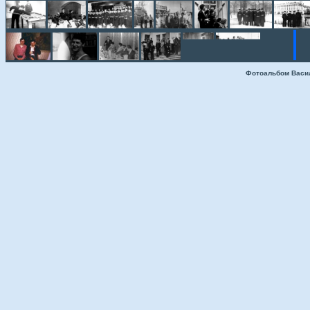
Фотоальбом Васи