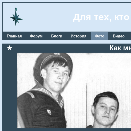
Для тех, кт
Главная
Форум
Блоги
История
Фото
Видео
★
Как м