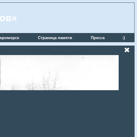
ров»
ероморск
Страница памяти
Пресса
:)
✖