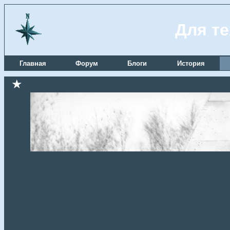
Для те
Главная
Форум
Блоги
История
★