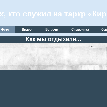
х, кто служил на таркр «Ки
Фото
Видео
Встречи
Символика
Сев
Как мы отдыхали...