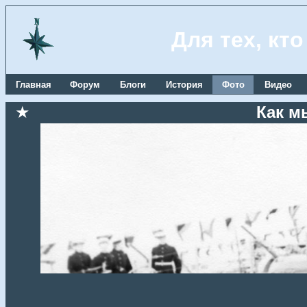
Для тех, кт
Главная
Форум
Блоги
История
Фото
Видео
★
Как м