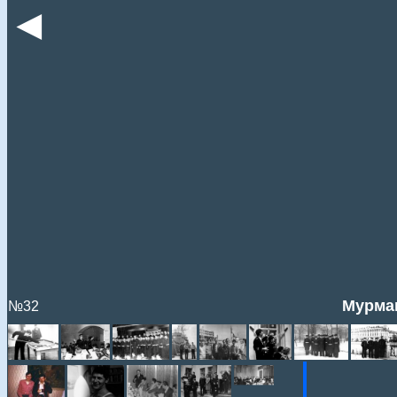
◄
Мурман
№32