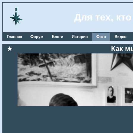
Для тех, кт
Главная
Форум
Блоги
История
Фото
Видео
★
Как м