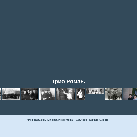
Трио Ромэн.
Фотоальбом Василия Момота «Служба ТАРКр Киров»