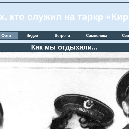
х, кто служил на таркр «Ки
Фото
Видео
Встречи
Символика
Сев
Как мы отдыхали...