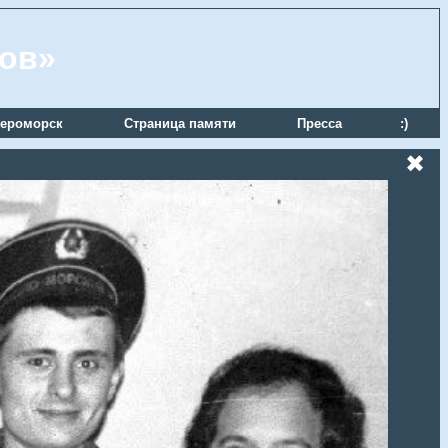
ров»
ероморск
Страница памяти
Пресса
:)
✖