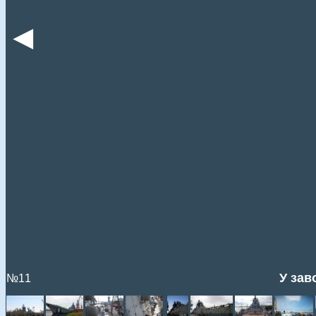
◄
У зав
№11