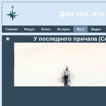
Для тех, кт
Главная
Форум
Блоги
История
Фото
Видео
★
У последнего причала (Се