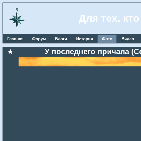
Для тех, кт
Главная
Форум
Блоги
История
Фото
Видео
★
У последнего причала (Се