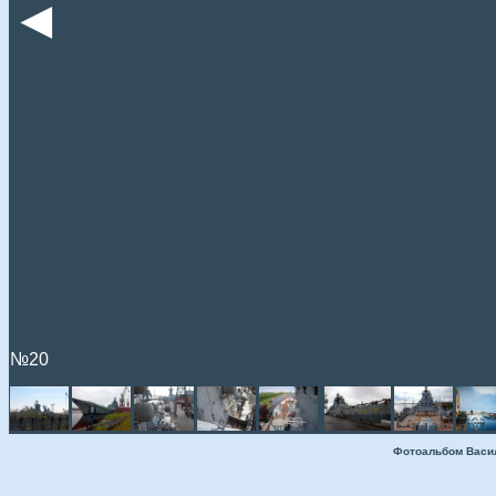
◄
№20
Фотоальбом Васи