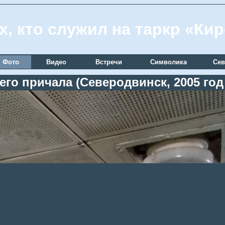
х, кто служил на таркр «Ки
Фото
Видео
Встречи
Символика
Сев
го причала (Северодвинск, 2005 год и