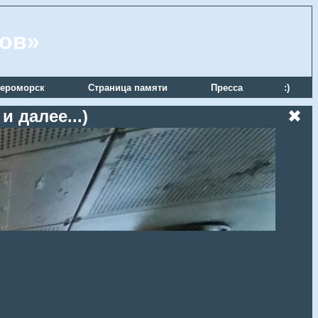
ров»
ероморск
Страница памяти
Пресса
:)
 далее...)
✖