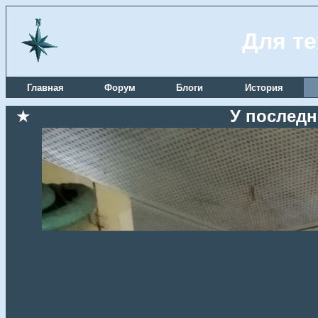
Для те
Главная
Форум
Блоги
История
★
У последне