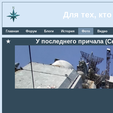
Для тех, кт
Главная
Форум
Блоги
История
Фото
Видео
★
У последнего причала (Се