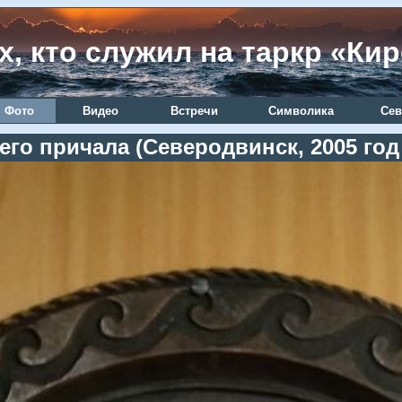
х, кто служил на таркр «Ки
Фото
Видео
Встречи
Символика
Сев
го причала (Северодвинск, 2005 год и