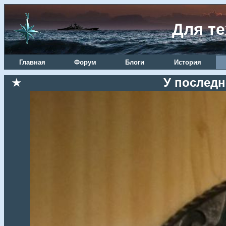
Для те
Главная
Форум
Блоги
История
★
У последне