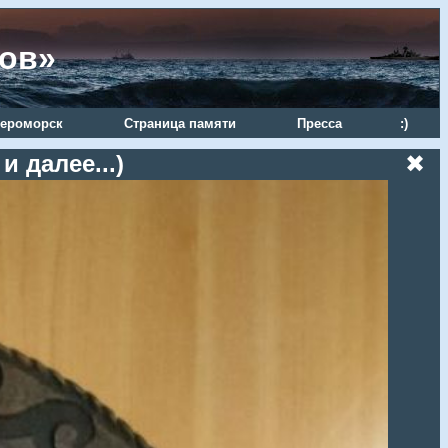
ров»
ероморск
Страница памяти
Пресса
:)
 далее...)
✖