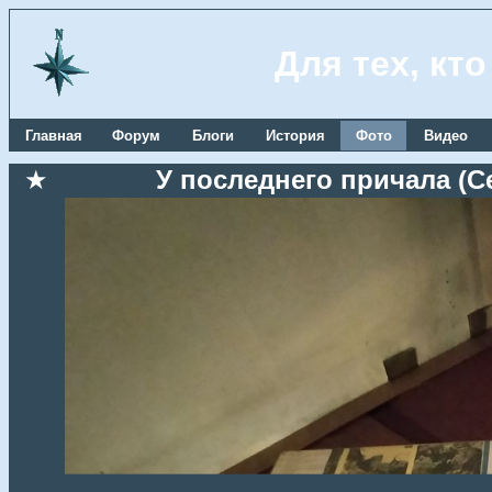
Для тех, кт
Главная
Форум
Блоги
История
Фото
Видео
★
У последнего причала (Се