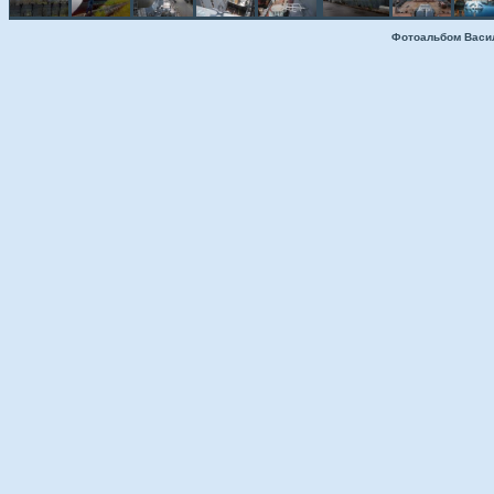
Фотоальбом Васи