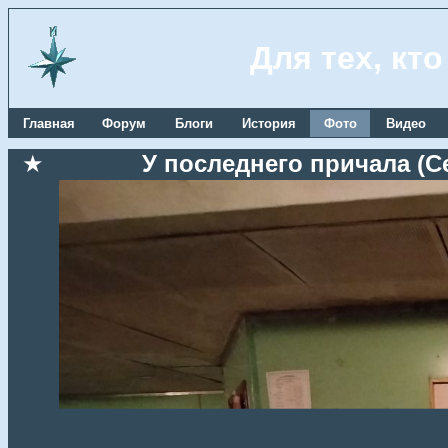
Для тех, кт
Главная
Форум
Блоги
История
Фото
Видео
★
У последнего причала (Се