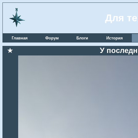
Для те
Главная
Форум
Блоги
История
★
У последне