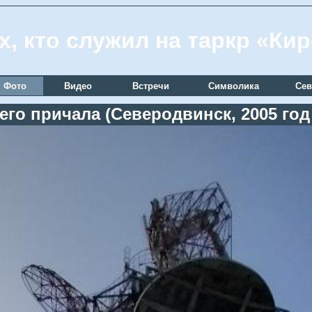
х, кто служил на таркр «Ки
Фото
Видео
Встречи
Символика
Сев
го причала (Северодвинск, 2005 год и