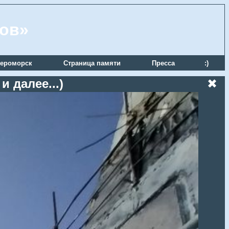
ров»
ероморск
Страница памяти
Пресса
:)
 далее...)
✖