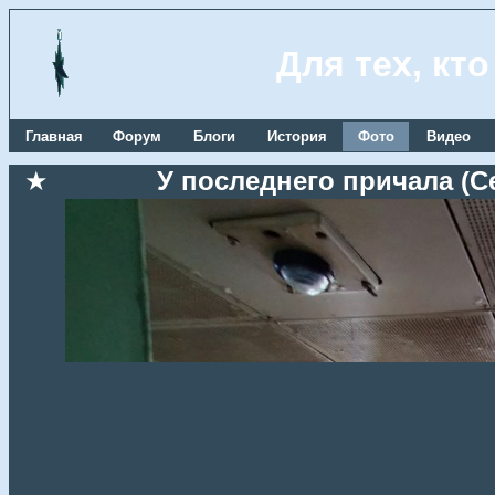
Для тех, кт
Главная
Форум
Блоги
История
Фото
Видео
★
У последнего причала (Се