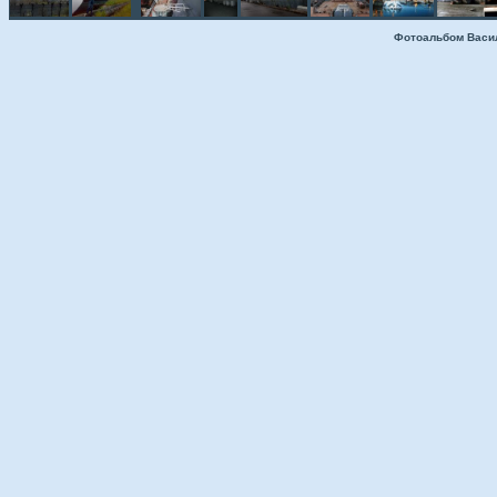
Фотоальбом Васи