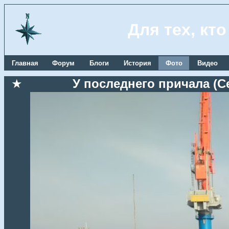
Для тех, кт
Главная
Форум
Блоги
История
Фото
Видео
★
У последнего причала (Се