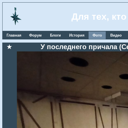
Для тех, кт
Главная
Форум
Блоги
История
Фото
Видео
★
У последнего причала (Се