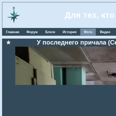
Для тех, кт
Главная
Форум
Блоги
История
Фото
Видео
★
У последнего причала (Се