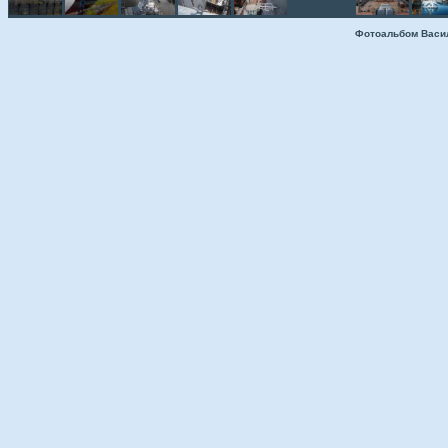
Фотоальбом Васи