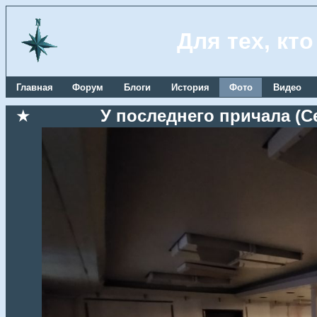
Для тех, кт
Главная
Форум
Блоги
История
Фото
Видео
★
У последнего причала (Се