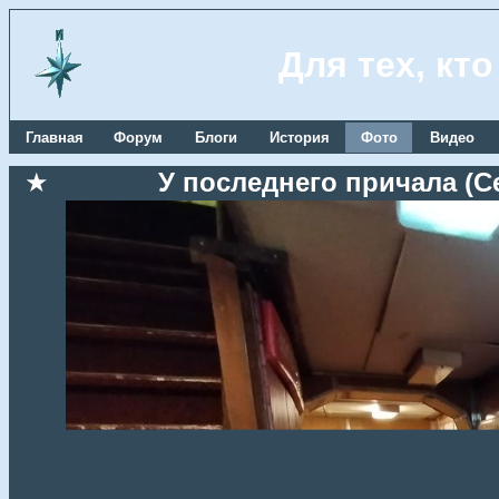
Для тех, кт
Главная
Форум
Блоги
История
Фото
Видео
★
У последнего причала (Се