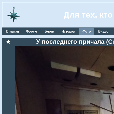
Для тех, кт
Главная
Форум
Блоги
История
Фото
Видео
★
У последнего причала (Се