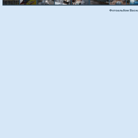
Фотоальбом Васи