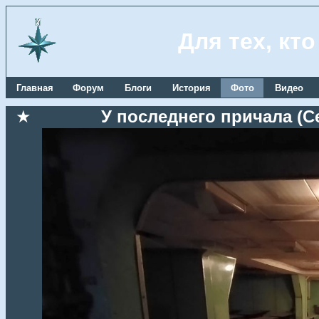
Для тех, кт
Главная
Форум
Блоги
История
Фото
Видео
★
У последнего причала (Се