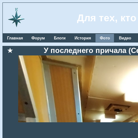
Для тех, кт
Главная
Форум
Блоги
История
Фото
Видео
★
У последнего причала (Се