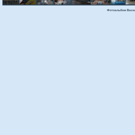
Фотоальбом Васи