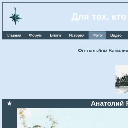
Для тех, кт
Главная
Форум
Блоги
История
Фото
Видео
Фотоальбом Василия
★
Анатолий 