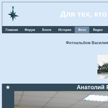
Для тех, кт
Главная
Форум
Блоги
История
Фото
Видео
Фотоальбом Василия
★
Анатолий 