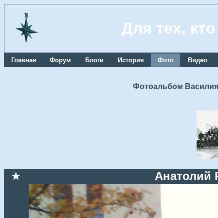
Для тех, кт
Главная
Форум
Блоги
История
Фото
Видео
Фотоальбом Василия
★
Анатолий 