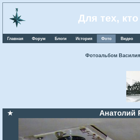
Для тех, кт
Главная
Форум
Блоги
История
Фото
Видео
Фотоальбом Василия
★
Анатолий 