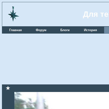
Для те
Главная
Форум
Блоги
История
★