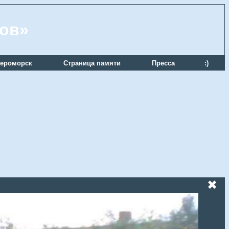
ров»
ероморск
Страница памяти
Пресса
:)
✖