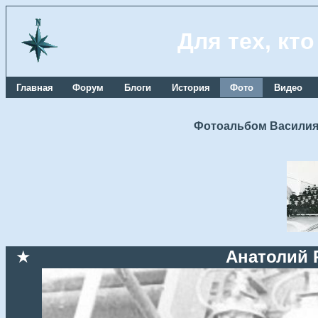
Для тех, кт
Главная
Форум
Блоги
История
Фото
Видео
Фотоальбом Василия
★
Анатолий 