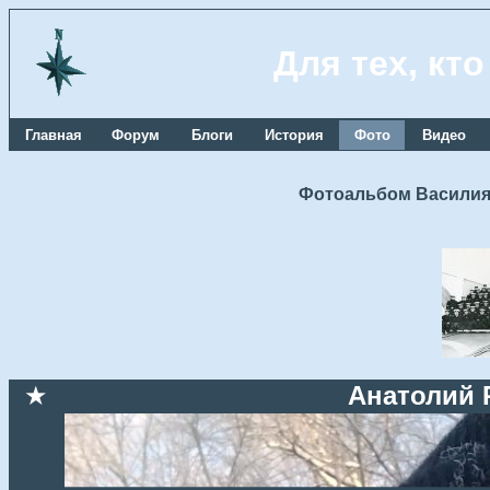
Для тех, кт
Главная
Форум
Блоги
История
Фото
Видео
Фотоальбом Василия
★
Анатолий 