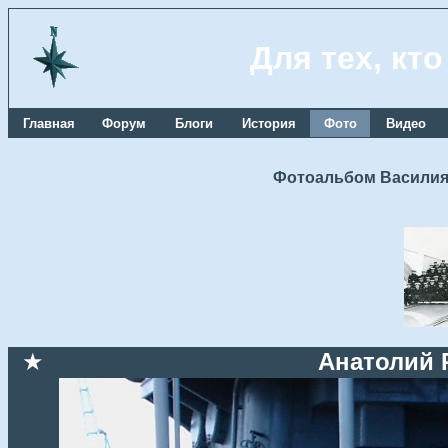
Для тех, кт
Главная
Форум
Блоги
История
Фото
Видео
Фотоальбом Василия
★
Анатолий 