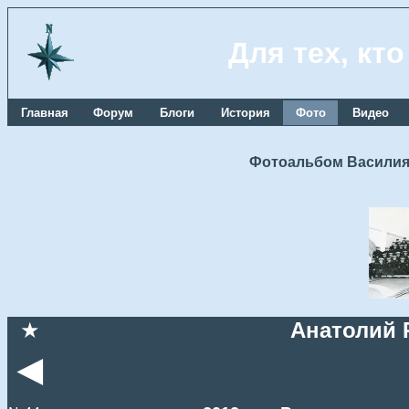
Для тех, кт
Главная
Форум
Блоги
История
Фото
Видео
Фотоальбом Василия
★
Анатолий 
◄