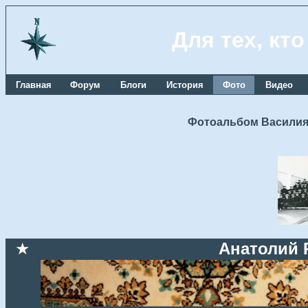
Для тех, кт
Главная
Форум
Блоги
История
Фото
Видео
Фотоальбом Василия
★
Анатолий 