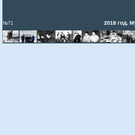
2018 год. 
№71