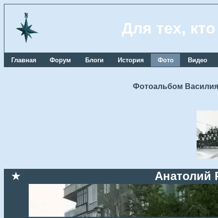
Для тех, кт
Главная
Форум
Блоги
История
Фото
Видео
Фотоальбом Василия
★
Анатолий 