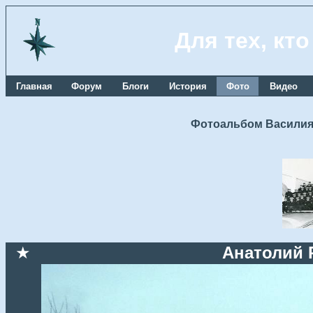
Для тех, кт
Главная
Форум
Блоги
История
Фото
Видео
Фотоальбом Василия
★
Анатолий 