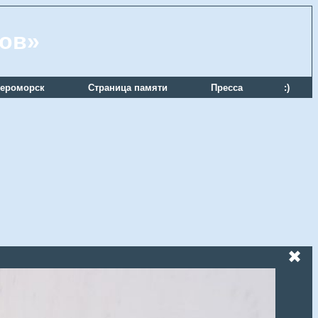
ров»
ероморск
Страница памяти
Пресса
:)
✖