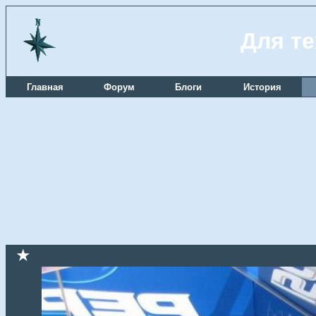
Для те
Главная
Форум
Блоги
История
★