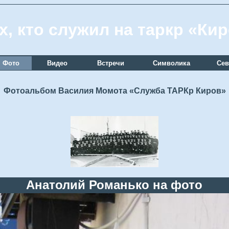
х, кто служил на таркр «Ки
Фото
Видео
Встречи
Символика
Сев
Фотоальбом Василия Момота «Служба ТАРКр Киров»
Анатолий Романько на фото