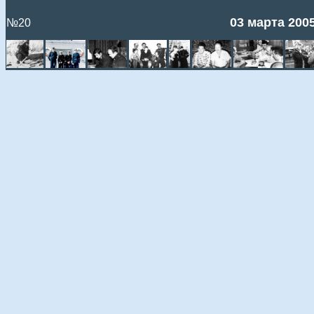
03 марта 200
№20