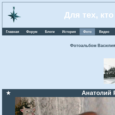
Для тех, кт
Главная
Форум
Блоги
История
Фото
Видео
Фотоальбом Василия
★
Анатолий 