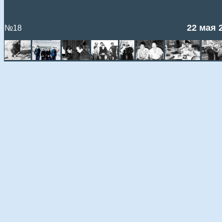
22 мая 
№18