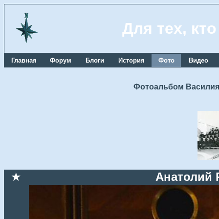
Для тех, кт
Главная
Форум
Блоги
История
Фото
Видео
Фотоальбом Василия
★
Анатолий 