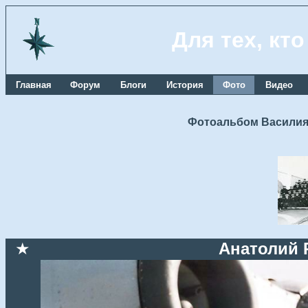
Для тех, кт
Главная
Форум
Блоги
История
Фото
Видео
Фотоальбом Василия
★
Анатолий 