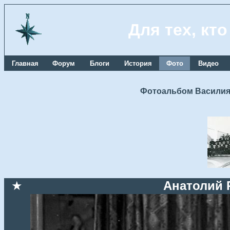
Для тех, кт
Главная
Форум
Блоги
История
Фото
Видео
Фотоальбом Василия
★
Анатолий 