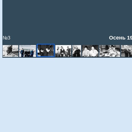
Осень 19
№3