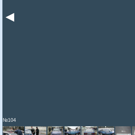
◄
№104