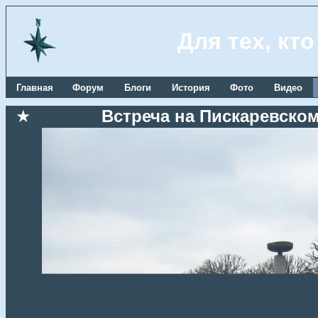
Для тех, кт
Главная
Форум
Блоги
История
Фото
Видео
★
Встреча на Пискаревском