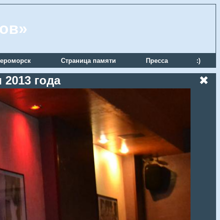
ров»
ероморск
Страница памяти
Пресса
:)
 2013 года
✖