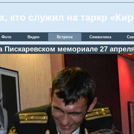
х, кто служил на таркр «Ки
Фото
Видео
Встречи
Символика
Сев
а Пискаревском мемориале 27 апреля