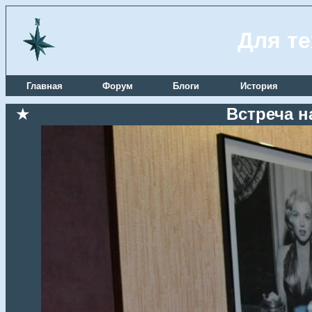
Для те
Главная
Форум
Блоги
История
★
Встреча н