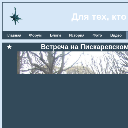
Для тех, кт
Главная
Форум
Блоги
История
Фото
Видео
★
Встреча на Пискаревском