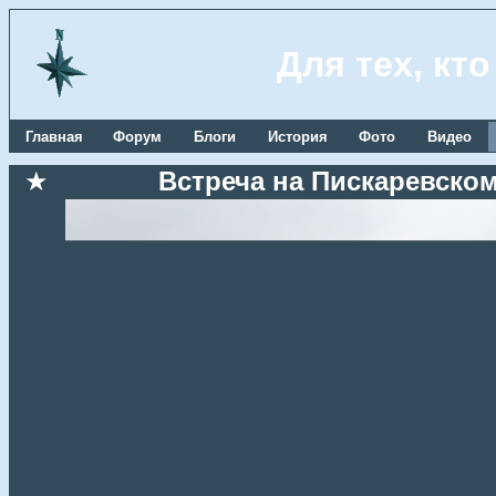
Для тех, кт
Главная
Форум
Блоги
История
Фото
Видео
★
Встреча на Пискаревском