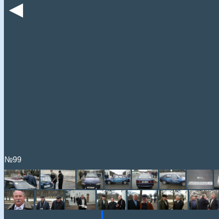
◄
№99