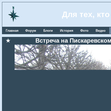
Для тех, кт
Главная
Форум
Блоги
История
Фото
Видео
★
Встреча на Пискаревском