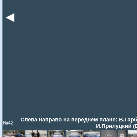
◄
Слева направо на переднем плане: В.Гарбу
№42
И.Прилуцкий (Б