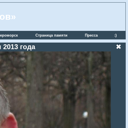
ров»
ероморск
Страница памяти
Пресса
:)
 2013 года
✖