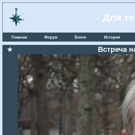
Для те
Главная
Форум
Блоги
История
★
Встреча н