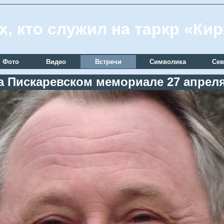
х, кто служил на таркр «Ки
Фото
Видео
Встречи
Символика
Сев
а Пискаревском мемориале 27 апреля