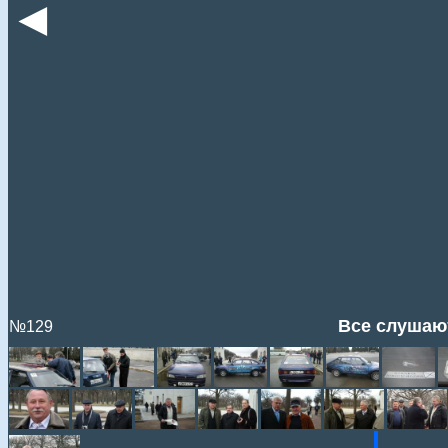
◄
Все слушают
№129