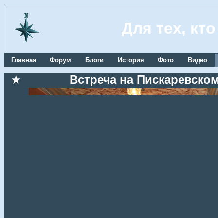
Для тех, кт
Главная
Форум
Блоги
История
Фото
Видео
★
Встреча на Пискаревском