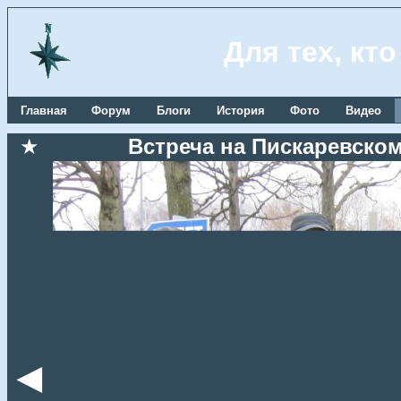
Для тех, кт
Главная
Форум
Блоги
История
Фото
Видео
★
Встреча на Пискаревском
◄