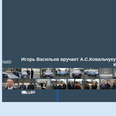
Игорь Васильев вручает А.С.Ковальчуку 
№60
К