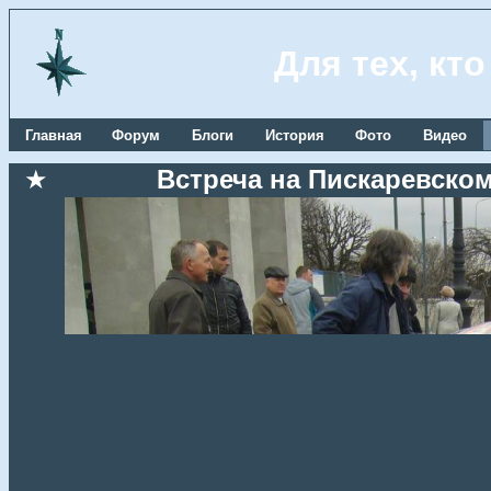
Для тех, кт
Главная
Форум
Блоги
История
Фото
Видео
★
Встреча на Пискаревском